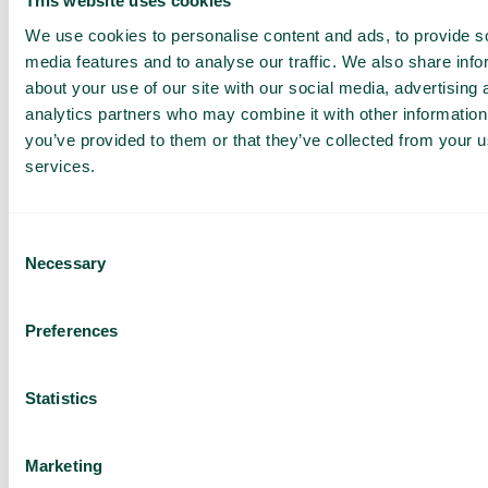
This website uses cookies
Aanbod aangepast aan
We use cookies to personalise content and ads, to provide s
uw bedrijf
media features and to analyse our traffic. We also share info
Ontdek de
gebruikssituaties voor
about your use of our site with our social media, advertising 
uw team
analytics partners who may combine it with other information
you’ve provided to them or that they’ve collected from your us
Gebaseerd op 430 beoordelingen
services.
Ik heb het
privacybeleid van
Telavox
gelezen en ga
akkoord met de voorwaarden.
Consent
Necessary
Selection
Ik ga ermee akkoord om
aanbiedingen en nieuws van
Telavox te ontvangen.
Preferences
Stuur
Statistics
Marketing