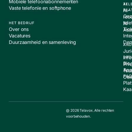
Mobiele telefoonabonnementen
TEL
AI
Vaste telefonie en softphone
AI-
PLA
Onz
rece
tele
AI
HET BEDRIJF
Over ons
Tic
Assi
Vacatures
Inte
Duurzaamheid en samenleving
De
AND
Jur
inf
BRO
Blo
Pri
App
Trus
FAQ
Cen
Pla
Kaa
@ 2026 Telavox. Alle rechten
voorbehouden.