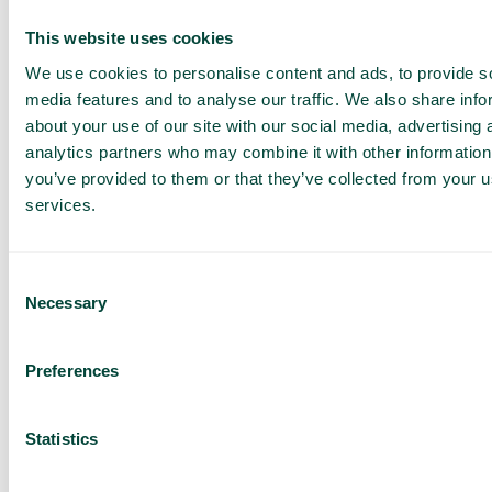
aan de juiste afdeling, accountmanager of VIP-
wachtrij. Pas workflows direct in onze applicatie
This website uses cookies
aan uw specifieke behoeften aan.
We use cookies to personalise content and ads, to provide s
media features and to analyse our traffic. We also share info
about your use of our site with our social media, advertising 
analytics partners who may combine it with other information
you’ve provided to them or that they’ve collected from your us
Ontvang een
services.
demo en een
offerte op
Consent
Necessary
maat
Selection
Presentatie van onze
diensten
Preferences
Aanbod aangepast aan
uw bedrijf
Statistics
Ontdek de
gebruikssituaties voor
uw team