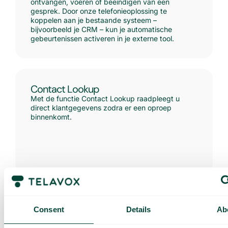
ontvangen, voeren of beëindigen van een
gesprek. Door onze telefonieoplossing te
koppelen aan je bestaande systeem –
bijvoorbeeld je CRM – kun je automatische
gebeurtenissen activeren in je externe tool.
Contact Lookup
Met de functie Contact Lookup raadpleegt u
direct klantgegevens zodra er een oproep
binnenkomt.
Integratie op maat
Consent
Details
Ab
Laat uw systemen automatisch de afhandeling
van oproepen regelen door klanten toe te wijzen