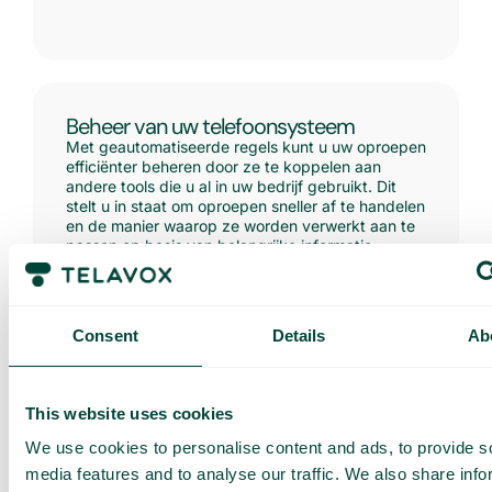
Beheer van uw telefoonsysteem
Met geautomatiseerde regels kunt u uw oproepen
efficiënter beheren door ze te koppelen aan
andere tools die u al in uw bedrijf gebruikt. Dit
stelt u in staat om oproepen sneller af te handelen
en de manier waarop ze worden verwerkt aan te
passen op basis van belangrijke informatie,
zonder dat u handmatig hoeft in te grijpen.
Consent
Details
Ab
This website uses cookies
We use cookies to personalise content and ads, to provide s
Vakantieplanning en werktijden
media features and to analyse our traffic. We also share info
Naarmate de feestdagen naderen, kunt u