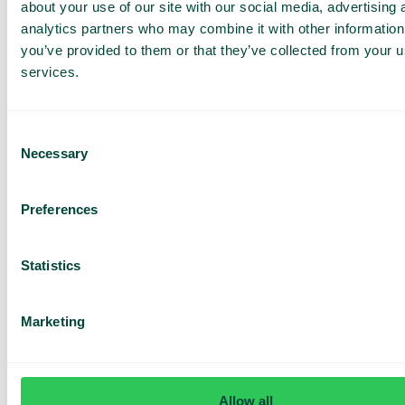
eenvoudig de openingstijden en vakantiedagen
about your use of our site with our social media, advertising 
van uw medewerkers plannen. Dit doet u door
analytics partners who may combine it with other information
een nieuw team aan te maken in het
you’ve provided to them or that they’ve collected from your us
administratieportaal, een bericht toe te voegen en
een planning in te stellen. Indien nodig kunt u ook
services.
snel massale wijzigingen doorvoeren voor alle
medewerkers.
Consent
Necessary
Selection
Preferences
Gespreksbeheer
Gespreksbeheer maakt uw communicatie
Statistics
eenvoudiger en efficiënter, zelfs wanneer u
meerdere gesprekken tegelijk moet afhandelen. U
kunt eenvoudig schakelen tussen gesprekken,
Marketing
een gesprek in de wacht zetten, een gesprek van
een collega of gespreksgroep terughalen en zelfs
gepersonaliseerde muziek toevoegen tijdens het
wachten. Dit is de ideale oplossing voor
samenwerking in teamverband en zorgt voor
Allow all
soepele, ononderbroken communicatie.