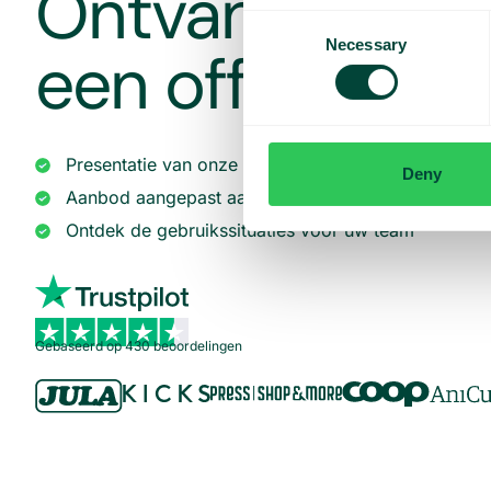
Ontvang een 
Consent
Necessary
een offerte op
Selection
Presentatie van onze diensten
Deny
Aanbod aangepast aan uw bedrijf
Ontdek de gebruikssituaties voor uw team
Gebaseerd op 430 beoordelingen