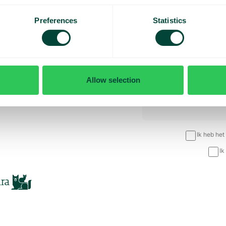
demo en
Preferences
Statistics
 maat
Allow selection
Ik heb het
Ik