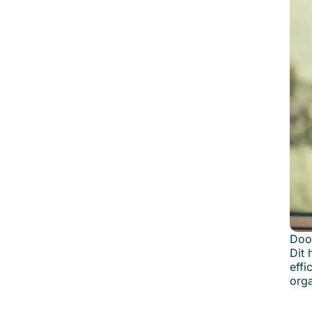
Door
Dit 
effi
orga