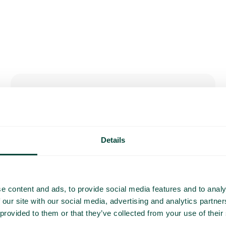
Interne notities
Voeg interne notities toe aan bestanden om
de communicatie tussen teamleden te
vergemakkelijken en de coördinatie van het
werk te verbeteren.
Details
e content and ads, to provide social media features and to analy
 our site with our social media, advertising and analytics partn
 provided to them or that they’ve collected from your use of their