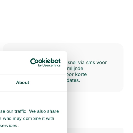
SMS
Beantwoord klantvragen snel via sms voor
een efficiënte en gestroomlijnde
communicatie, perfect voor korte
antwoorden en snelle updates.
About
se our traffic. We also share
ers who may combine it with
 services.