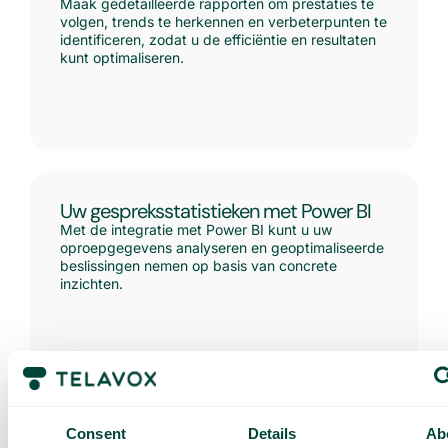
Maak gedetailleerde rapporten om prestaties te
volgen, trends te herkennen en verbeterpunten te
identificeren, zodat u de efficiëntie en resultaten
kunt optimaliseren.
Uw gespreksstatistieken met Power BI
Met de integratie met Power BI kunt u uw
oproepgegevens analyseren en geoptimaliseerde
beslissingen nemen op basis van concrete
inzichten.
Belstatistieken beheren
Consent
Details
Ab