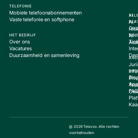
TELEFONIE
Mobiele telefoonabonnementen
TEL
AI
Vaste telefonie en softphone
AI-
PLA
Onz
rece
tele
AI
HET BEDRIJF
Over ons
Tic
Assi
Vacatures
Inte
Duurzaamheid en samenleving
De
AND
Jur
inf
BRO
Blo
Pri
App
Trus
FAQ
Cen
Pla
Kaa
@ 2026 Telavox. Alle rechten
voorbehouden.