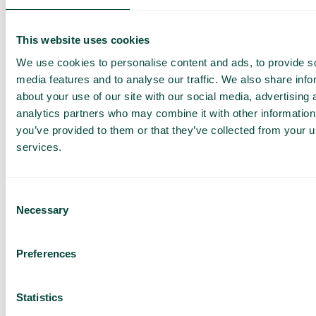
Met onze applicatie kunt u eenvoudig uw
belstatistieken bijhouden op dagelijkse,
wekelijkse of maandelijkse basis en deze in
This website uses cookies
realtime bekijken. Als u gedetailleerde rapporten
nodig heeft, kunt u deze naar wens configureren
We use cookies to personalise content and ads, to provide s
en het genereren van de rapporten direct plannen
media features and to analyse our traffic. We also share info
via ons beheerportaal.
about your use of our site with our social media, advertising 
analytics partners who may combine it with other information
you’ve provided to them or that they’ve collected from your us
services.
Ontvang een
demo en een
Consent
offerte op
Necessary
Selection
maat
Presentatie van onze
Preferences
diensten
Aanbod aangepast aan
uw bedrijf
Statistics
Ontdek de