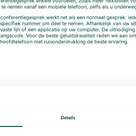
erentiegesprek enkele voordelen, zoals meer flexibiliteit 
 te nemen vanaf een mobiele telefoon, zelfs als u onderwe
conferentiegesprek werkt net als een normaal gesprek: ied
specifiek nummer om deel te nemen. Afhankelijk van uw sit
vaste lijn of een applicatie op uw computer. De uitnodiging
angscode. Voor de beste geluidskwaliteit raden we aan om
hoofdtelefoon met ruisonderdrukking de beste ervaring.
Bestanden delen
Details
Met onze applicatie kunt u eenvoudig
bestanden delen met uw team, waardoor de
samenwerking wordt vergemakkelijkt en het