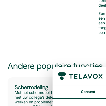
conf
deel
Een 
een 
een 
toeg
een 
Andere populaire functies
Schermdeling
Consent
Met het schermdeel functie kunt u uw scherm
met uw collega’s delen, zodat u samen kunt
werken en problemen eenvoudiger kunt