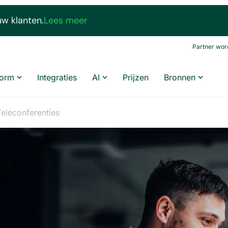
uw klanten.
Lees meer
Partner wor
form
Integraties
AI
Prijzen
Bronnen
 Teleconferenties