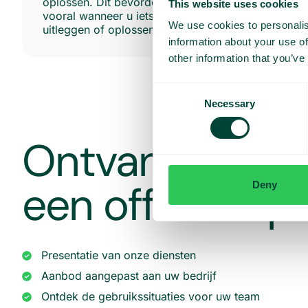
oplossen. Dit bevordert de samenwerking,
This website uses cookies
vooral wanneer u iets op afstand moet
We use cookies to personalis
uitleggen of oplossen.
information about your use of
other information that you’ve
Consent
Necessary
Selection
Ontvang een 
een offerte op
Deny
Presentatie van onze diensten
Aanbod aangepast aan uw bedrijf
Ontdek de gebruikssituaties voor uw team