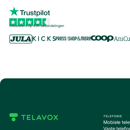
Gebaseerd op 430 beoordelingen
TELEFONIE
Mobiele te
Vaste telefo