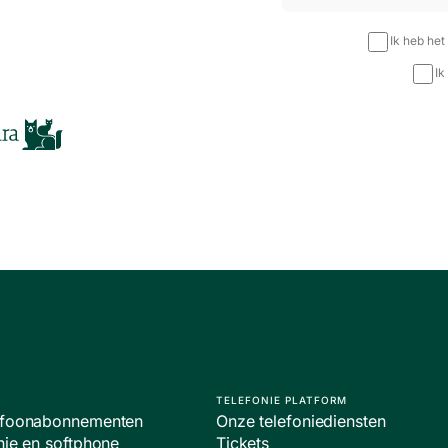
Ik heb het
Ik
TELEFONIE PLATFORM
lefoonabonnementen
Onze telefoniediensten
nie en softphone
Tickets