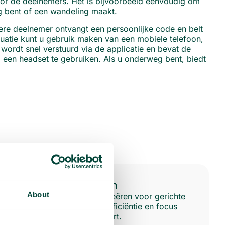
voor de deelnemers. Het is bijvoorbeeld eenvoudig om
g bent of een wandeling maakt.
ere deelnemer ontvangt een persoonlijke code en belt
uatie kunt u gebruik maken van een mobiele telefoon,
 wordt snel verstuurd via de applicatie en bevat de
 een headset te gebruiken. Als u onderweg bent, biedt
Groepsgesprekken
About
U specifieke groepen creëren voor gerichte
communicatie, wat de efficiëntie en focus
binnen elk team bevordert.