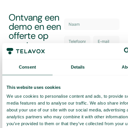
Ontvang een
demo en een
offerte op
maat
Presentatie van onze
diensten
Aanbod aangepast aan
Consent
Details
Ab
uw bedrijf
Ontdek de
gebruikssituaties voor
This website uses cookies
uw team
We use cookies to personalise content and ads, to provide s
media features and to analyse our traffic. We also share info
Gebaseerd op 430 beoordelingen
about your use of our site with our social media, advertising 
Ik heb het
privacybeleid van
analytics partners who may combine it with other information
Telavox
gelezen en ga
akkoord met de voorwaarden.
you’ve provided to them or that they’ve collected from your us