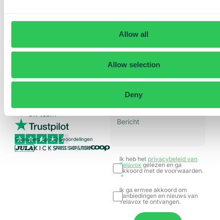
demo en een
offerte op
maat
Allow all
Presentatie van onze
diensten
Allow selection
Aanbod aangepast aan
uw bedrijf
Deny
Ontdek de
gebruikssituaties voor
uw team
Gebaseerd op 430 beoordelingen
Ik heb het
privacybeleid van
Telavox
gelezen en ga
akkoord met de voorwaarden.
Ik ga ermee akkoord om
aanbiedingen en nieuws van
Telavox te ontvangen.