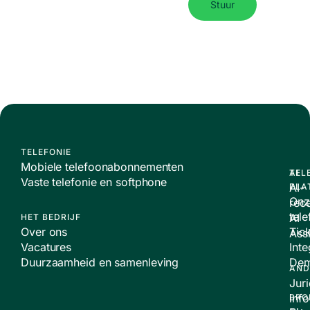
Stuur
TELEFONIE
Mobiele telefoonabonnementen
TEL
AI
Vaste telefonie en softphone
AI-
PLA
Onz
rece
tele
AI
HET BEDRIJF
Over ons
Tic
Assi
Vacatures
Inte
Duurzaamheid en samenleving
De
AND
Jur
inf
BRO