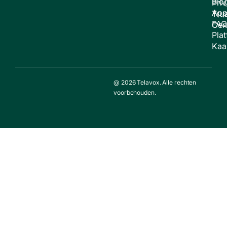
Blo
Pri
App
Trus
FAQ
Cen
Pla
Kaa
@ 2026 Telavox. Alle rechten
voorbehouden.