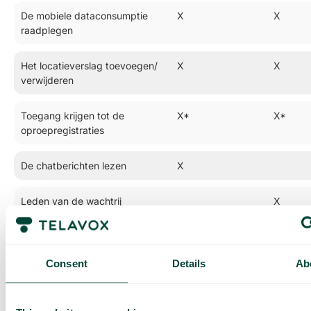
De mobiele dataconsumptie
X
X
raadplegen
Het locatieverslag toevoegen/
X
X
verwijderen
Toegang krijgen tot de
X*
X*
oproepregistraties
De chatberichten lezen
X
Leden van de wachtrij
X
toevoegen/verwijderen
De wachtrijstatistieken
X
X*
Consent
Details
Ab
raadplegen
De oproeplijsten weergeven
X
X*