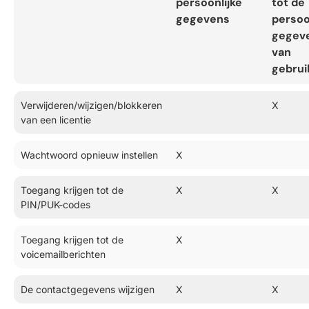
persoonlijke
tot de
gegevens
persoo
gegev
van
gebrui
Verwijderen/wijzigen/blokkeren
X
van een licentie
Wachtwoord opnieuw instellen
X
Toegang krijgen tot de
X
X
PIN/PUK-codes
Toegang krijgen tot de
X
voicemailberichten
De contactgegevens wijzigen
X
X