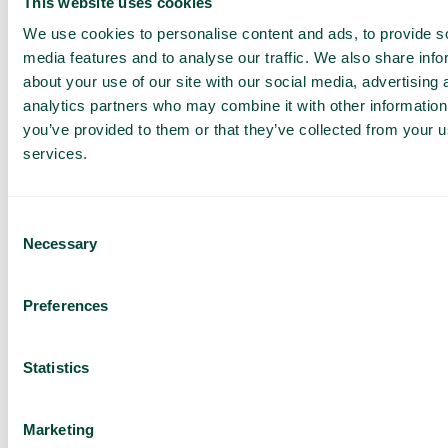
This website uses cookies
We use cookies to personalise content and ads, to provide s
* Alleen mogelijk als specifieke extra functies worden
media features and to analyse our traffic. We also share info
aangeschaft.
about your use of our site with our social media, advertising 
analytics partners who may combine it with other information
Wie kan directeur worden?
you’ve provided to them or that they’ve collected from your us
Een beheerder heeft de mogelijkheid om meerdere andere
services.
beheerders aan te stellen en kan deze direct toevoegen of
verwijderen. Het is ook mogelijk dat een beheerder geen
andere beheerders heeft toegewezen.
Consent
Necessary
Selection
Heeft u nog Vragen?
Indien u nog vragen heeft, kunt u contact opnemen met uw
Preferences
Customer Success Manager.
Statistics
Ontvang een
Marketing