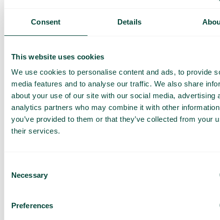
offre sur
mesure
Consent
Details
Abou
Présentation de nos
services
Offre adaptée à votre
This website uses cookies
entreprise
We use cookies to personalise content and ads, to provide s
Explorez les cas
media features and to analyse our traffic. We also share info
d’utilisation pour votre
équipe
about your use of our site with our social media, advertising 
analytics partners who may combine it with other information
you’ve provided to them or that they’ve collected from your u
Sur base de 430 avis
their services.
J’ai lu la
Politique de
confidentialité de Telavox
et
j’accepte ses conditions.
J’accepte de recevoir des
Consent
offres et des actualités de
Necessary
Telavox.
Selection
Envoyer
Preferences