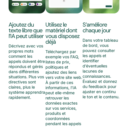
Ajoutez du
Utilisez le
S’améliore
texte libre que
matériel dont
chaque jour
l’IA peut utiliser
vous disposez
Dans votre tableau
déjà
de bord, vous
Décrivez avec vos
pouvez consulter
propres mots
Téléchargez par
les appels et
comment les
exemple vos FAQ,
identifier
appels doivent être
listes de prix,
d’éventuelles
répondus et gérés
politiques et
lacunes de
dans différentes
ajoutez des liens
connaissances.
situations. Plus vos
vers votre site web.
Évaluez et donnez
directives sont
À partir de ces
du feedback pour
claires, plus le
informations, l’IA
ajuster en continu
système apprendra
peut elle-même
le ton et le contenu.
rapidement.
retrouver les
données exactes
sur vos services,
produits et
coordonnées
pendant les appels