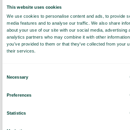
This website uses cookies
We use cookies to personalise content and ads, to provide s
media features and to analyse our traffic. We also share info
about your use of our site with our social media, advertising 
analytics partners who may combine it with other information
you’ve provided to them or that they’ve collected from your u
Contrôle total des
their services.
performances de votre
réceptionniste IA
Consent
Necessary
Selection
Que s’est-il passé pendant que vous dormiez ? Consultez les appels,
voyez quelles questions sont posées et suivez les réservations.
Preferences
Obtenez une vue d’ensemble claire dans
Statistics
votre tableau de bord