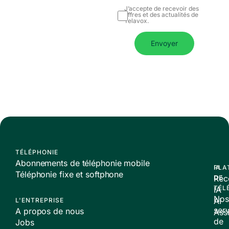
J’accepte de recevoir des
offres et des actualités de
Telavox.
Envoyer
TÉLÉPHONIE
Abonnements de téléphonie mobile
PLA
IA
Téléphonie fixe et softphone
Réc
DE
TÉL
IA
Nos
AI
L'ENTREPRISE
ser
A propos de nous
Assi
de
Jobs