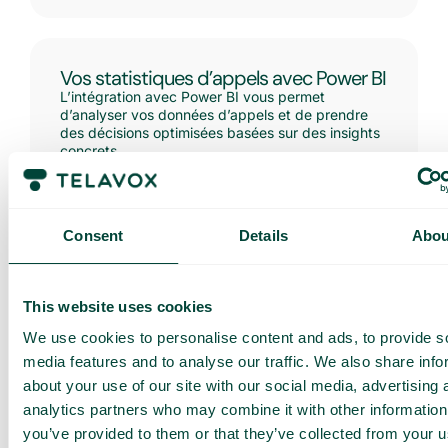
Vos statistiques d’appels avec Power BI
L’intégration avec Power BI vous permet
d’analyser vos données d’appels et de prendre
des décisions optimisées basées sur des insights
concrets.
Consent
Details
Abou
This website uses cookies
Suivi personnalisé des performances
We use cookies to personalise content and ads, to provide s
Créez différents tableaux de bord pour suivre
l’activité de vos agents tout au long de la journée.
media features and to analyse our traffic. We also share info
Vous pouvez personnaliser ces tableaux pour
about your use of our site with our social media, advertising 
suivre les performances de vos files d’attente ou
analytics partners who may combine it with other information
de vos agents individuellement, ce qui vous offre
une vue d’ensemble claire et permet de mieux
you’ve provided to them or that they’ve collected from your u