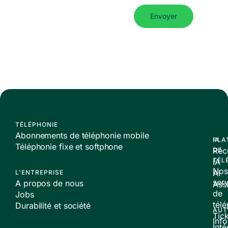
Envoyer
TÉLÉPHONIE
Abonnements de téléphonie mobile
PLA
IA
Téléphonie fixe et softphone
Réc
DE
TÉL
IA
Nos
AI
L'ENTREPRISE
ser
A propos de nous
Assi
de
Jobs
tél
Durabilité et société
AUT
Tic
Inf
Inté