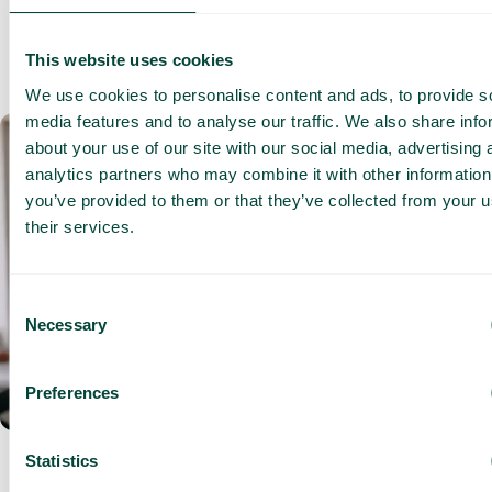
En savoir plus
This website uses cookies
We use cookies to personalise content and ads, to provide s
media features and to analyse our traffic. We also share info
about your use of our site with our social media, advertising 
Optez pour notre solution de
analytics partners who may combine it with other information
téléphonie dès aujourd’hui
you’ve provided to them or that they’ve collected from your u
their services.
Prêt à franchir le cap ? Découvrez comment nos solutions peuvent
transformer votre communication professionnelle. Contactez-
nous dès aujourd’hui pour planifier une démonstration
Consent
personnalisée adaptée à vos besoins spécifiques.
Necessary
Selection
Regardez notre démo
Contactez-nous
Preferences
Statistics