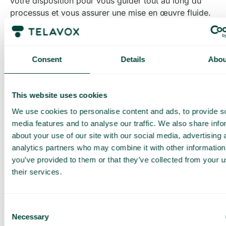
votre disposition pour vous guider tout au long du
processus et vous assurer une mise en œuvre fluide.
Consent
Details
Abou
Changez aujourd'hui !
Prêt à travailler plus efficacement ?
This website uses cookies
Achetez nos services de téléphonie dès maintenant ou
We use cookies to personalise content and ads, to provide s
contactez-nous pour une démo personnalisée.
media features and to analyse our traffic. We also share info
about your use of our site with our social media, advertising 
Démo
Contactez-nous
analytics partners who may combine it with other information
you’ve provided to them or that they’ve collected from your u
their services.
Obtenez une
démo et une
Consent
Necessary
Selection
offre sur