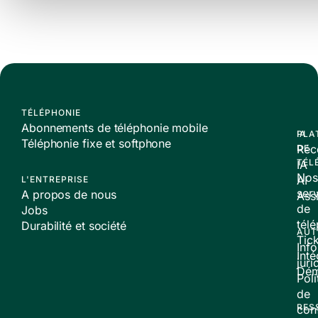
TÉLÉPHONIE
Abonnements de téléphonie mobile
PLA
IA
Téléphonie fixe et softphone
Réc
DE
TÉL
IA
Nos
AI
L'ENTREPRISE
ser
A propos de nous
Assi
de
Jobs
tél
Durabilité et société
AUT
Tic
Inf
Inté
juri
Dé
Poli
de
RES
conf