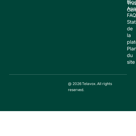
Blo
Trus
App
Cen
FAQ
Stat
de
la
pla
Pla
du
site
@ 2026 Telavox. All rights
reserved.