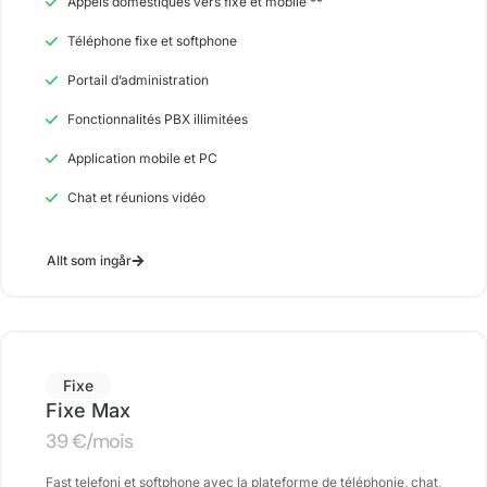
Appels domestiques vers fixe et mobile **
Téléphone fixe et softphone
Portail d’ad
ministration
Fonctionnalités PBX illimitées
Application mobile et PC
Chat et réunions vidéo
Allt som ingår
Fixe
Fixe Max
39
€
/mois
Fast telefoni et softphone avec la plateforme de téléphonie, chat,