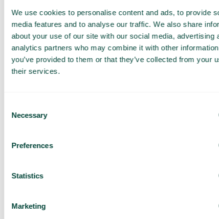
We use cookies to personalise content and ads, to provide s
Obtenez une
media features and to analyse our traffic. We also share info
démo et une
about your use of our site with our social media, advertising 
analytics partners who may combine it with other information
offre sur
you’ve provided to them or that they’ve collected from your u
mesure
their services.
Présentation de nos
services
Consent
Offre adaptée à votre
Necessary
entreprise
Selection
Explorez les cas
d’utilisation pour votre
Preferences
équipe
Sur base de 430 avis
Statistics
J’ai lu la
Politique de
confidentialité de Telavox
et
j’accepte ses conditions.
Marketing
J’accepte de recevoir des