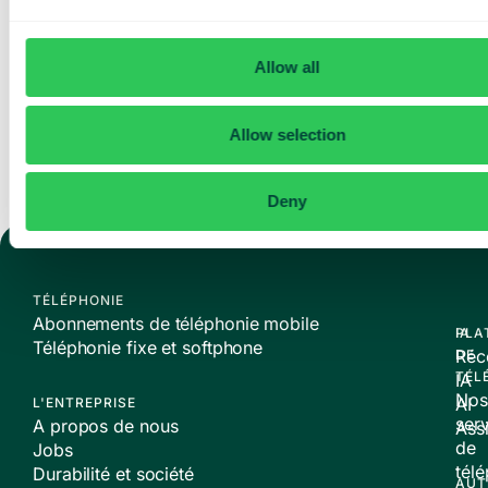
offres et des actualités de
Telavox.
Allow all
Envoyer
Allow selection
Deny
TÉLÉPHONIE
Abonnements de téléphonie mobile
PLA
IA
Téléphonie fixe et softphone
Réc
DE
TÉL
IA
Nos
AI
L'ENTREPRISE
ser
A propos de nous
Assi
de
Jobs
tél
Durabilité et société
AUT