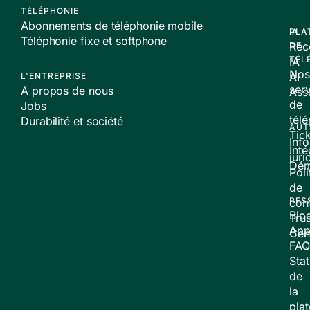
TÉLÉPHONIE
Abonnements de téléphonie mobile
PLA
IA
Téléphonie fixe et softphone
Réc
DE
TÉL
IA
Nos
AI
L'ENTREPRISE
ser
A propos de nous
Assi
de
Jobs
tél
Durabilité et société
AUT
Tic
Inf
Inté
juri
Dé
Poli
de
RES
conf
Blo
Trus
App
Cen
FAQ
Stat
de
la
pla