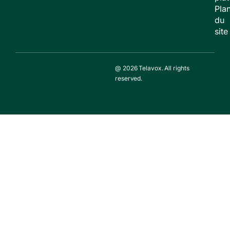
Pla
du
site
@ 2026 Telavox. All rights
reserved.