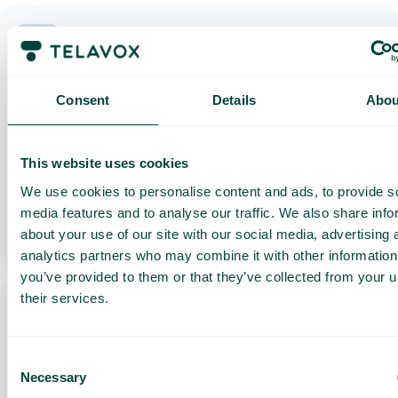
Intégrez votre calendrier
Consent
Details
Abou
Connectez facilement votre calendrier habituel à votre profil Telavox.
Vous continuez à organiser votre emploi du temps comme d'habitude, et
nous nous occupons d'ajuster votre statut pour vous orienter
This website uses cookies
correctement tout au long de la journée.
We use cookies to personalise content and ads, to provide s
En savoir plus
media features and to analyse our traffic. We also share info
about your use of our site with our social media, advertising 
analytics partners who may combine it with other information
you’ve provided to them or that they’ve collected from your u
their services.
Consent
Intégration sur mesure
Necessary
Selection
Laissez vos systèmes contrôler automatiquement le traitement des