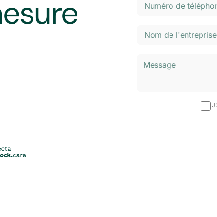
mesure
J’