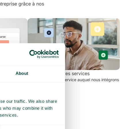
treprise grâce à nos
Intégration d'autres services
About
r le biais de
Vous proposez un service auquel nous intégrons
s d’information
nos services.
se our traffic. We also share
ers who may combine it with
 services.