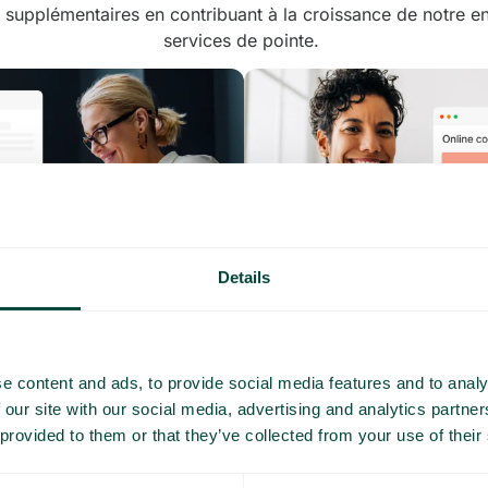
 supplémentaires en contribuant à la croissance de notre en
services de pointe.
tenu attrayant
L'éducation numérique
Details
 vos connaissances
Vous formez des professionnels pa
s par le biais, par exemple,
cours en ligne et d’autres support
blog, de vidéos YouTube ou d’un
de qualité.
e content and ads, to provide social media features and to analy
 our site with our social media, advertising and analytics partn
 provided to them or that they’ve collected from your use of their