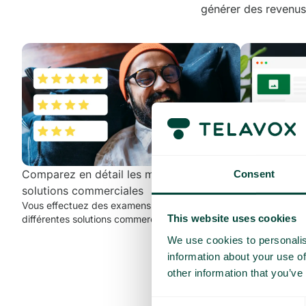
générer des revenus
Comparez en détail les meilleures
Créer un con
Consent
Vous partagez
solutions commerciales
professionnelle
Vous effectuez des examens approfondis de
d’articles de 
This website uses cookies
différentes solutions commerciales.
podcast.
We use cookies to personalis
information about your use of
other information that you’ve
Consent