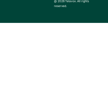
@ 2026 Telavox. All rights
reserved.