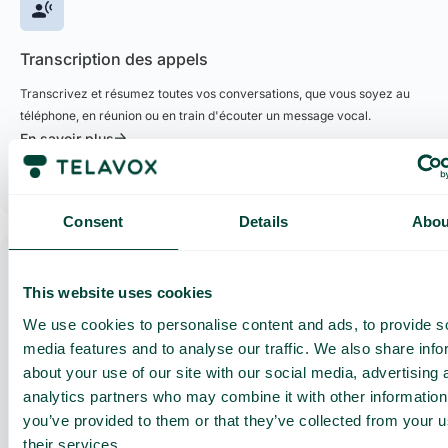
Transcription des appels
Transcrivez et résumez toutes vos conversations, que vous soyez au
téléphone, en réunion ou en train d'écouter un message vocal.
En savoir plus
Consent
Details
Abou
This website uses cookies
We use cookies to personalise content and ads, to provide s
Boîte vocale
media features and to analyse our traffic. We also share info
Mettez à jour facilement votre boîte vocale sans avoir à enregistrer un
about your use of our site with our social media, advertising 
nouveau message. Il vous suffit de saisir votre texte, de choisir une voix
analytics partners who may combine it with other information
et de télécharger le fichier. C'est rapide, simple et disponible en
you’ve provided to them or that they’ve collected from your u
plusieurs langues.
their services.