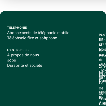
TÉLÉPHONIE
Abonnements de téléphonie mobile
PLA
IA
Téléphonie fixe et softphone
Réc
DE
TÉL
IA
Nos
AI
L'ENTREPRISE
ser
A propos de nous
Assi
de
Jobs
tél
Durabilité et société
AUT
Tic
Inf
Inté
juri
Dé
Poli
de
RES
conf
Blo
Trus
App
Cen