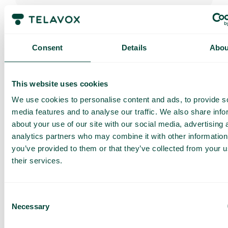
Mon aperçu
Consent
Details
Abou
Mon aperçu, dans notre application, offre une vue
en temps réel de vos files d’attente et agents :
appels en attente, disponibilité et temps
d’attente, pour une gestion optimale des appels.
This website uses cookies
We use cookies to personalise content and ads, to provide s
media features and to analyse our traffic. We also share info
about your use of our site with our social media, advertising 
analytics partners who may combine it with other information
you’ve provided to them or that they’ve collected from your u
their services.
Obtenez une
démo et une
Consent
offre sur
Necessary
Selection
mesure