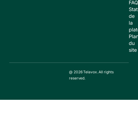
FAQ
Stat
de
la
pla
Pla
du
site
@ 2026 Telavox. All rights
reserved.