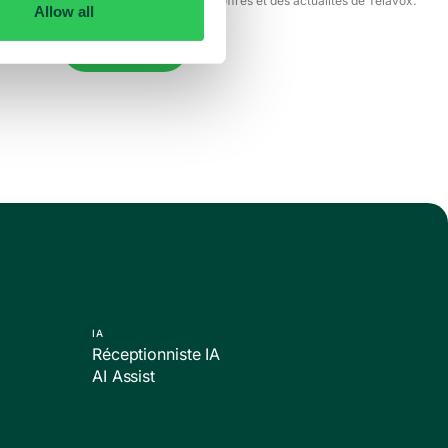
J’accepte de recevoir des offres et des actualités de Telavox.
Allow all
Envoyer
IA
Réceptionniste IA
AI Assist