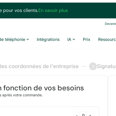
 pour vos clients.
En savoir plus
Devenir
de téléphonie
Intégrations
IA
Prix
Ressourc
 les coordonnées de l'entreprise
Signatu
3
 fonction de vos besoins
os après votre commande.
-
+