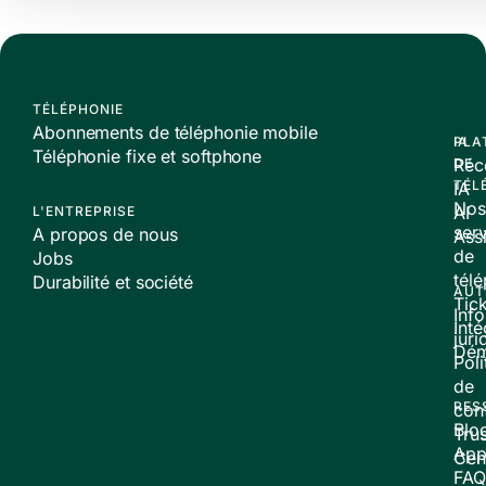
TÉLÉPHONIE
Abonnements de téléphonie mobile
PLA
IA
Téléphonie fixe et softphone
Réc
DE
TÉL
IA
Nos
AI
L'ENTREPRISE
ser
A propos de nous
Assi
de
Jobs
tél
Durabilité et société
AUT
Tic
Inf
Inté
juri
Dé
Poli
de
RES
conf
Blo
Trus
App
Cen
FAQ