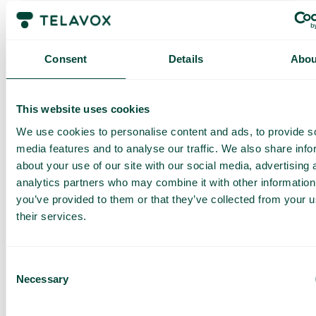
SMS & MMS
Consent
Details
Abou
Envoyez et recevez des SMS et des MMS via
votre téléphone portable et votre carte SIM. Vous
pouvez aussi utiliser notre application de bureau
pour envoyer des SMS, même si le destinataire ne
This website uses cookies
répond pas. Cela vous permet de gérer vos
We use cookies to personalise content and ads, to provide s
messages efficacement, que ce soit sur votre
téléphone ou sur votre ordinateur.
media features and to analyse our traffic. We also share info
about your use of our site with our social media, advertising 
analytics partners who may combine it with other information
you’ve provided to them or that they’ve collected from your u
their services.
Obtenez une
démo et une
Consent
offre sur
Necessary
Selection
mesure
Présentation de nos