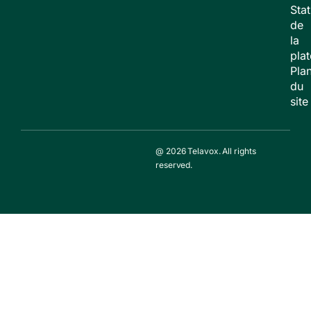
Stat
de
la
pla
Pla
du
site
@ 2026 Telavox. All rights
reserved.